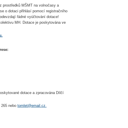
 z prostředků MŠMT na volnočasy a
e o dotaci přihlásí pomocí registračního
odevzdají řádné vyúčtování dotace!
olektivu MH. Dotace je poskytována ve
u.
rese:
poskytované dotace a zpracována Dílčí
05 265 nebo
tomlet@email.cz.