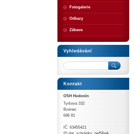
Fotogalerie
Odkazy
Zábava
Vyhledávání
Kontakt
OSH Hodonín
Tyršova 332
Bzenec
696 81
IČ: 63455421
ID dat. schránky: pef56wk