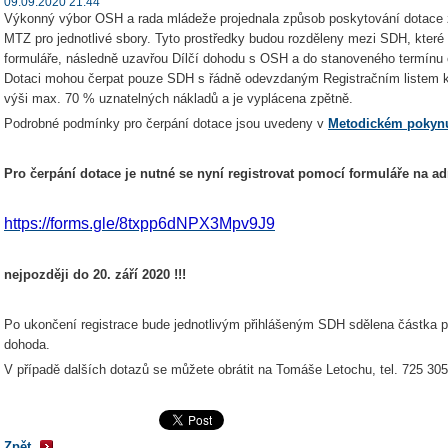
09.09.2020 21:44
Výkonný výbor OSH a rada mládeže projednala způsob poskytování dotace
MTZ pro jednotlivé sbory. Tyto prostředky budou rozděleny mezi SDH, které s
formuláře, následně uzavřou Dílčí dohodu s OSH a do stanoveného termínu 
Dotaci mohou čerpat pouze SDH s řádně odevzdaným Registračním listem k
výši max. 70 % uznatelných nákladů a je vyplácena zpětně.
Podrobné podmínky pro čerpání dotace jsou uvedeny v
Metodickém pokyn
Pro čerpání dotace je nutné se nyní registrovat pomocí formuláře na ad
https://forms.gle/8txpp6dNPX3Mpv9J9
nejpozději do 20. září 2020 !!!
Po ukončení registrace bude jednotlivým přihlášeným SDH sdělena částka 
dohoda.
V případě dalších dotazů se můžete obrátit na Tomáše Letochu, tel. 725 3
Zpět