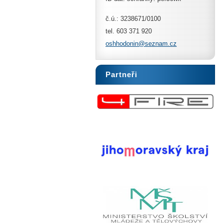
č.ú.: 3238671/0100
tel. 603 371 920
oshhodon
in@sezna
m.cz
Partneři