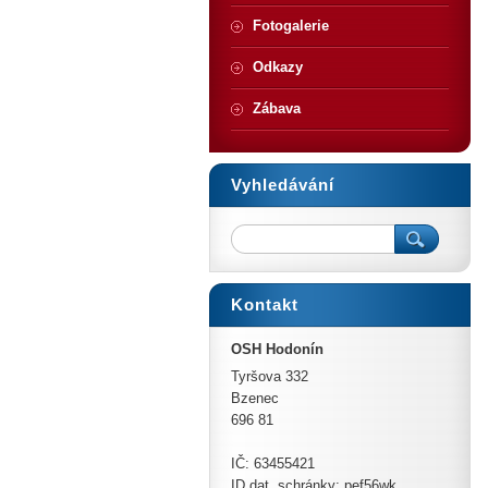
Fotogalerie
Odkazy
Zábava
Vyhledávání
Kontakt
OSH Hodonín
Tyršova 332
Bzenec
696 81
IČ: 63455421
ID dat. schránky: pef56wk