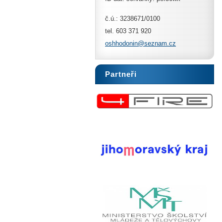
č.ú.: 3238671/0100
tel. 603 371 920
oshhodon
in@sezna
m.cz
Partneři