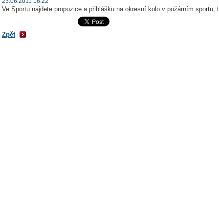
23.06.2011 16:22
Ve Sportu najdete propozice a přihlášku na okresní kolo v požárním sportu, ta
Zpět