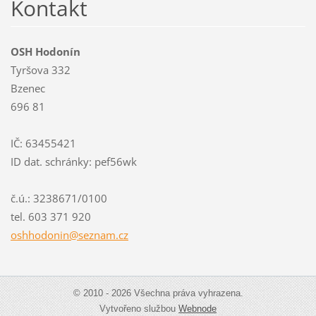
Kontakt
OSH Hodonín
Tyršova 332
Bzenec
696 81
IČ: 63455421
ID dat. schránky: pef56wk
č.ú.: 3238671/0100
tel. 603 371 920
oshhodon
in@sezna
m.cz
© 2010 - 2026 Všechna práva vyhrazena.
Vytvořeno službou
Webnode