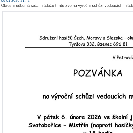
06.01.2026 21:42
Okresní odborná rada mládeže tímto zve na výroční schůzi vedoucích mlád