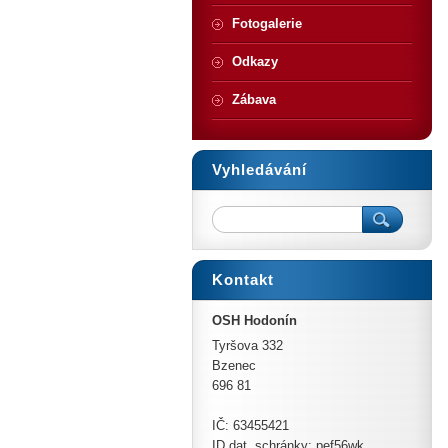
Fotogalerie
Odkazy
Zábava
Vyhledávání
Kontakt
OSH Hodonín
Tyršova 332
Bzenec
696 81
IČ: 63455421
ID dat. schránky: pef56wk