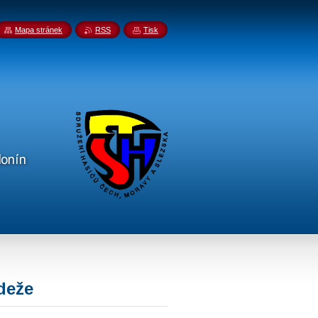
Mapa stránek
RSS
Tisk
deže