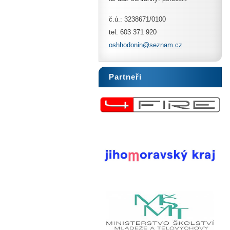
č.ú.: 3238671/0100
tel. 603 371 920
oshhodon
in@sezna
m.cz
Partneři