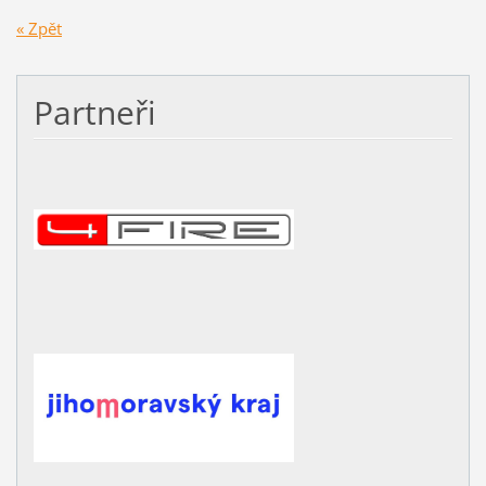
« Zpět
Partneři