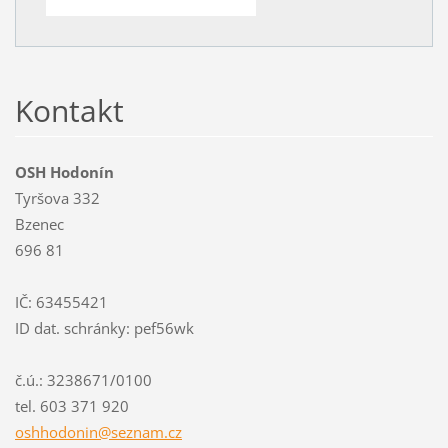
Kontakt
OSH Hodonín
Tyršova 332
Bzenec
696 81
IČ: 63455421
ID dat. schránky: pef56wk
č.ú.: 3238671/0100
tel. 603 371 920
oshhodon
in@sezna
m.cz