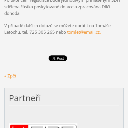
Po ukončení registrace bude jednotlivým přihlášeným SDH
sdělena částka poskytované dotace a zpracována Dílčí
dohoda.
V případě dalších dotazů se můžete obrátit na Tomáše
Letochu, tel. 725 305 265 nebo
tomlet@email.cz.
« Zpět
Partneři