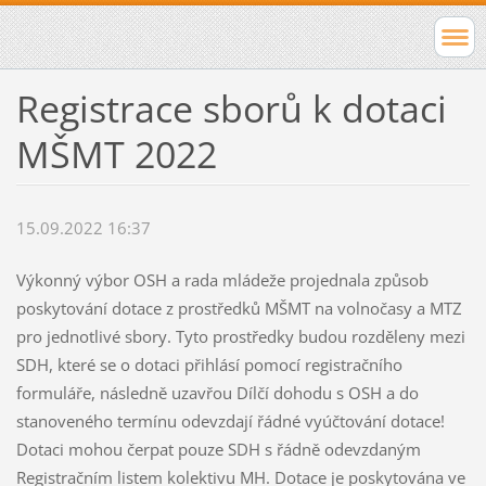
Registrace sborů k dotaci
MŠMT 2022
15.09.2022 16:37
Výkonný výbor OSH a rada mládeže projednala způsob
poskytování dotace z prostředků MŠMT na volnočasy a MTZ
pro jednotlivé sbory. Tyto prostředky budou rozděleny mezi
SDH, které se o dotaci přihlásí pomocí registračního
formuláře, následně uzavřou Dílčí dohodu s OSH a do
stanoveného termínu odevzdají řádné vyúčtování dotace!
Dotaci mohou čerpat pouze SDH s řádně odevzdaným
Registračním listem kolektivu MH. Dotace je poskytována ve