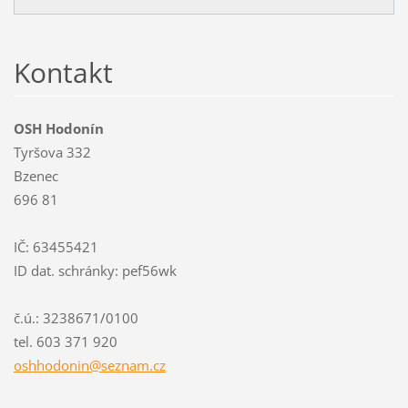
Kontakt
OSH Hodonín
Tyršova 332
Bzenec
696 81
IČ: 63455421
ID dat. schránky: pef56wk
č.ú.: 3238671/0100
tel. 603 371 920
oshhodon
in@sezna
m.cz