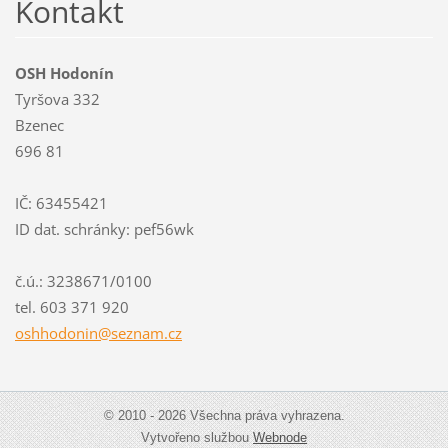
Kontakt
OSH Hodonín
Tyršova 332
Bzenec
696 81
IČ: 63455421
ID dat. schránky: pef56wk
č.ú.: 3238671/0100
tel. 603 371 920
oshhodon
in@sezna
m.cz
© 2010 - 2026 Všechna práva vyhrazena.
Vytvořeno službou
Webnode