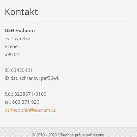
Kontakt
OSH Hodonín
Tyršova 332
Bzenec
696 81
IČ: 63455421
ID dat. schránky: pef56wk
č.ú.: 3238671/0100
tel. 603 371 920
oshhodon
in@sezna
m.cz
© 2010 - 2026 Všechna práva vyhrazena.