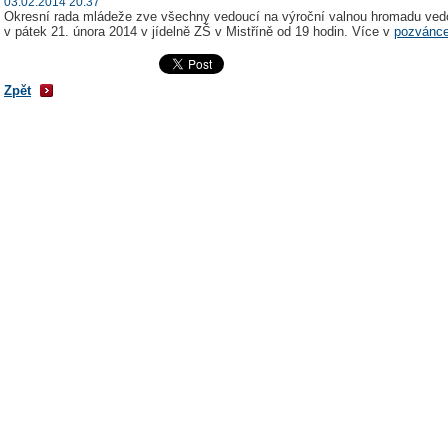
03.02.2014 20:37
Okresní rada mládeže zve všechny vedoucí na výroční valnou hromadu vedo
v pátek 21. února 2014 v jídelně ZŠ v Mistříně od 19 hodin. Více v
pozvánce
Zpět