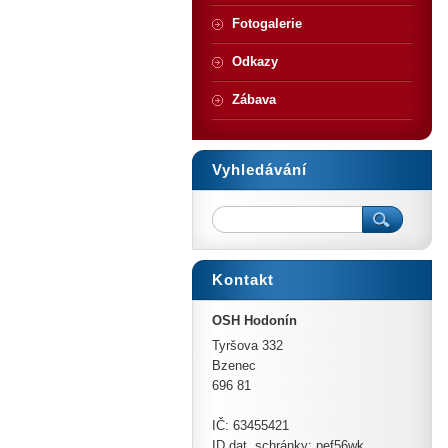
Fotogalerie
Odkazy
Zábava
Vyhledávání
Kontakt
OSH Hodonín
Tyršova 332
Bzenec
696 81
IČ: 63455421
ID dat. schránky: pef56wk