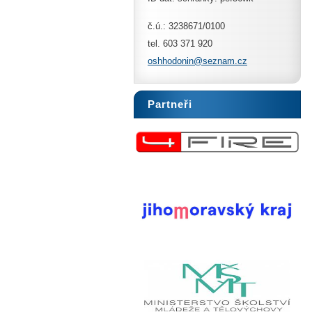
č.ú.: 3238671/0100
tel. 603 371 920
oshhodon
in@sezna
m.cz
Partneři