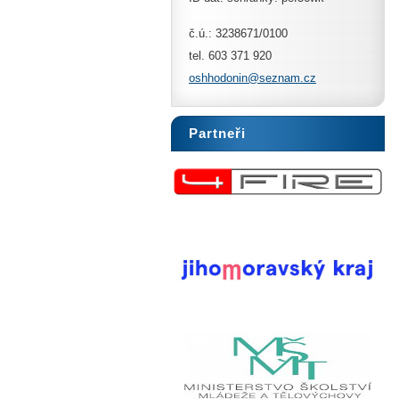
č.ú.: 3238671/0100
tel. 603 371 920
oshhodon
in@sezna
m.cz
Partneři