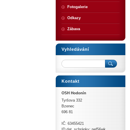
Fotogalerie
Odkazy
Zábava
Vyhledávání
Kontakt
OSH Hodonín
Tyršova 332
Bzenec
696 81
IČ: 63455421
ID dat. schránky: pef56wk