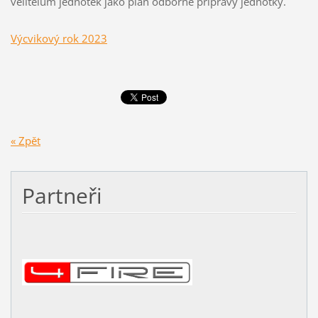
velitelům jednotek jako plán odborné přípravy jednotky.
Výcvikový rok 2023
« Zpět
Partneři