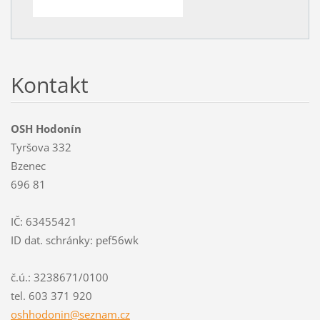
Kontakt
OSH Hodonín
Tyršova 332
Bzenec
696 81
IČ: 63455421
ID dat. schránky: pef56wk
č.ú.: 3238671/0100
tel. 603 371 920
oshhodon
in@sezna
m.cz