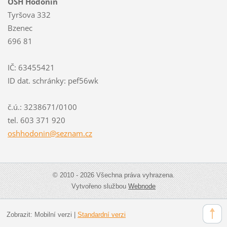
OSH Hodonín
Tyršova 332
Bzenec
696 81
IČ: 63455421
ID dat. schránky: pef56wk
č.ú.: 3238671/0100
tel. 603 371 920
oshhodon
in@sezna
m.cz
© 2010 - 2026 Všechna práva vyhrazena.
Vytvořeno službou
Webnode
Zobrazit:
Mobilní verzi
|
Standardní verzi