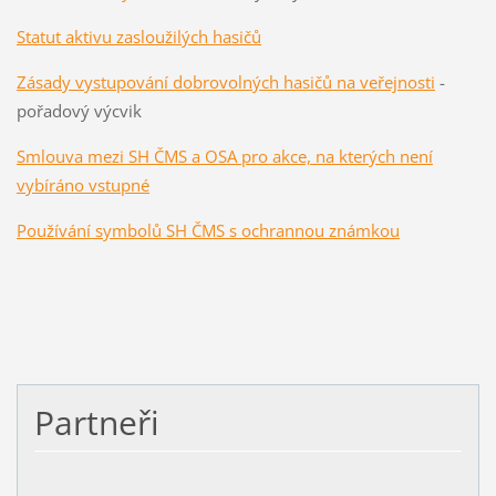
Statut aktivu zasl
oužilých hasičů
Zásady vystupování dobrovolných hasičů na veřejnosti
-
pořadový výcvik
Smlouva mezi SH ČMS a OSA pro akce, na kterých není
vybíráno vstupné
Používání symbolů SH ČMS s ochrannou známkou
Partneři